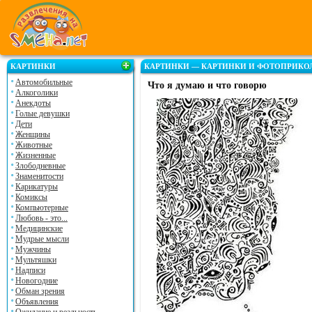
КАРТИНКИ
КАРТИНКИ — КАРТИНКИ И ФОТОПРИКО
Автомобильные
Что я думаю и что говорю
Алкоголики
Анекдоты
Голые девушки
Дети
Женщины
Животные
Жизненные
Злободневные
Знаменитости
Карикатуры
Комиксы
Компьютерные
Любовь - это...
Медицинские
Мудрые мысли
Мужчины
Мультяшки
Надписи
Новогодние
Обман зрения
Объявления