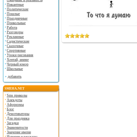
Ожидание и реальность
Пикантные
Политические
Пошлые
Праздничные
Прикольные
Работа
Разговоры
Рекламные
Садистические
Сказочные
Спортивные
Уроки рисования
Хентай, аниме
Черный юмор
Школьные
добавить
SMEHA.NET
Sms приколы
Анекдоты
Афоризмы
Блог
Демотиваторы
Для праздника
Загадки
Знаменитости
Значение имени
Истории и рассказы