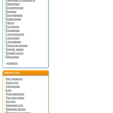
Ожидание и реальность
Пикантные
Политические
Пошлые
Праздничные
Прикольные
Работа
Разговоры
Рекламные
Садистические
Сказочные
Спортивные
Уроки рисования
Хентай, аниме
Черный юмор
Школьные
добавить
SMEHA.NET
Sms приколы
Анекдоты
Афоризмы
Блог
Демотиваторы
Для праздника
Загадки
Знаменитости
Значение имени
Истории и рассказы