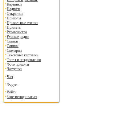
Картинки
Надписи
Открытки
Приколы
Прикольные стишки
Приметы
Ругательства
Русское радио
Сказки
Сонник
Сценарии
Текстовые картинки
Тосты и поздравления
Фото приколы
Частушки
Чат
Форум
Войти
Зарегистрироваться