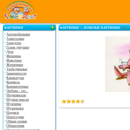
КАРТИНКИ
КАРТИНКИ — ПОШЛЫЕ КАРТИНКИ
Автомобильные
Алкоголики
Анекдоты
Голые девушки
Дети
Женщины
Животные
Жизненные
Злободневные
Знаменитости
Карикатуры
Комиксы
Компьютерные
Любовь - это...
Медицинские
Мудрые мысли
Мужчины
Мультяшки
Надписи
Новогодние
Обман зрения
Объявления